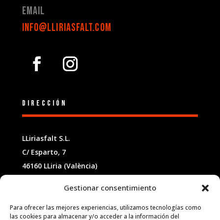
Email
INFO@lliriasfalt.com
Dirección
LLiriasfalt S.L.
C/ Esparto, 7
46160 LLiria (València)
España
Gestionar consentimiento
Aviso Legal
Para ofrecer las mejores experiencias, utilizamos tecnologías como
las cookies para almacenar y/o acceder a la información del