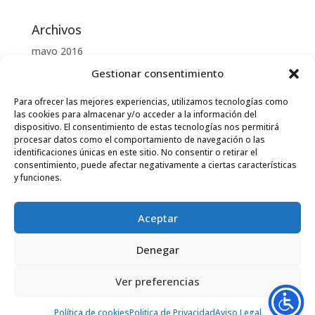
Archivos
mayo 2016
Gestionar consentimiento
Categorías
Para ofrecer las mejores experiencias, utilizamos tecnologías como
Uncategorized
las cookies para almacenar y/o acceder a la información del
dispositivo. El consentimiento de estas tecnologías nos permitirá
procesar datos como el comportamiento de navegación o las
Meta
identificaciones únicas en este sitio. No consentir o retirar el
Acceder
consentimiento, puede afectar negativamente a ciertas características
y funciones.
Feed de entradas
Feed de comentarios
Aceptar
WordPress.org
Denegar
Ver preferencias
Copyright LLiriasfalt S.L. 2025 || Diseñado por
Futuria informatica
Política de cookies
Politica de Privacidad
Aviso Legal