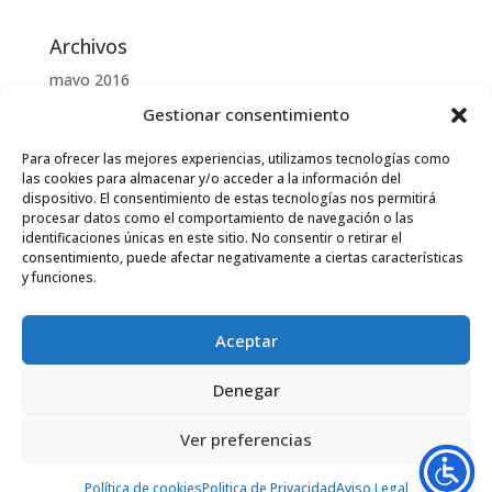
Archivos
mayo 2016
Gestionar consentimiento
Categorías
Para ofrecer las mejores experiencias, utilizamos tecnologías como
Uncategorized
las cookies para almacenar y/o acceder a la información del
dispositivo. El consentimiento de estas tecnologías nos permitirá
procesar datos como el comportamiento de navegación o las
Meta
identificaciones únicas en este sitio. No consentir o retirar el
Acceder
consentimiento, puede afectar negativamente a ciertas características
y funciones.
Feed de entradas
Feed de comentarios
Aceptar
WordPress.org
Denegar
Ver preferencias
Copyright LLiriasfalt S.L. 2025 || Diseñado por
Futuria informatica
Política de cookies
Politica de Privacidad
Aviso Legal